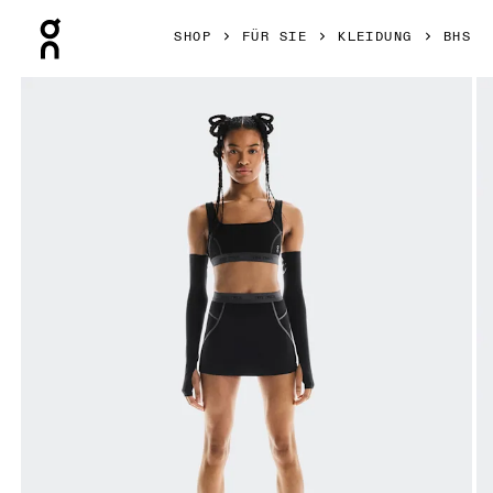
Press Escape to close navigation
SHOP
FÜR SIE
KLEIDUNG
BHS
Bild 1 von 5 in der Produktgalerie On Studio Bra FKA Black