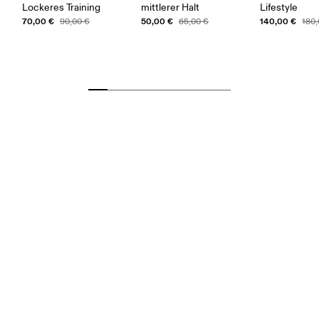
Lockeres Training
mittlerer Halt
Lifestyle
70,00 €
50,00 €
140,00 €
90,00 €
65,00 €
180,