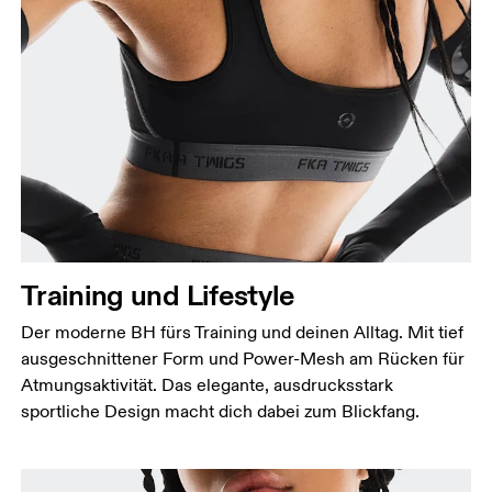
Brustumfang
Miss an der Stelle, an der dein Brustumfang am
grössten ist. Achte darauf, das Massband gerade zu
halten.
Unterbrustumfang
Entspann dich und miss deinen Unterbrustumfang
Training und Lifestyle
direkt unter der Brust, um den ganzen Brustkorb
herum.
Der moderne BH fürs Training und deinen Alltag. Mit tief
ausgeschnittener Form und Power-Mesh am Rücken für
Atmungsaktivität. Das elegante, ausdrucksstark
sportliche Design macht dich dabei zum Blickfang.