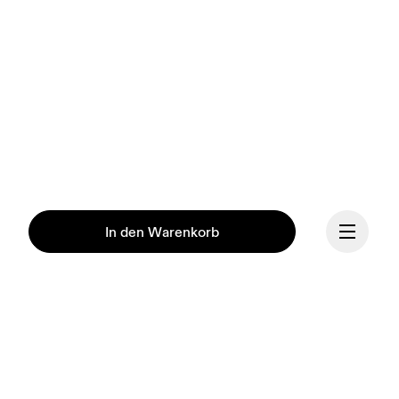
In den Warenkorb
Fortsetzen
Unsere Mission ist es, den 