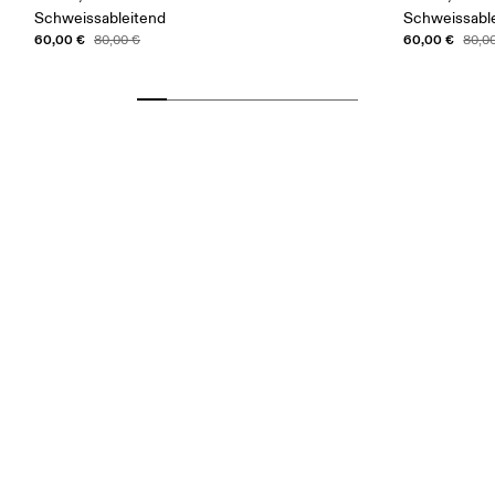
Schweissableitend
Schweissabl
60,00 €
60,00 €
80,00 €
80,0