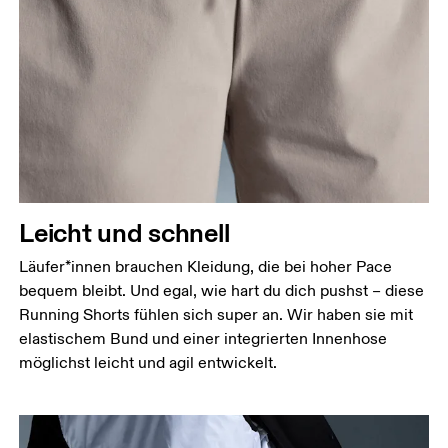
Taille
Miss den Umfang deiner natürlichen Taille. Dort,
wo dein Oberkörper am schmalsten ist.
Hüfte
Miss um die breiteste Stelle deiner Hüfte herum.
Oberschenkel
Leicht und schnell
Stell dich so hin, dass deine Füsse schulterbreit
auseinander sind. Miss um die breiteste Stelle
Läufer*innen brauchen Kleidung, die bei hoher Pace
deines Oberschenkels herum.
bequem bleibt. Und egal, wie hart du dich pushst – diese
Running Shorts fühlen sich super an. Wir haben sie mit
Schrittlänge
elastischem Bund und einer integrierten Innenhose
Stell dich mit durchgedrückten Knien hin, die
möglichst leicht und agil entwickelt.
Füsse leicht auseinander. Miss von der obersten
Stelle deines Innenbeins bis hinunter zum Knöchel.