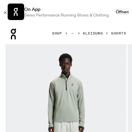
On App
Öffnen
Swiss Performance Running Shoes & Clothing
Press Escape to close navigation
SHOP
KLEIDUNG
SHORTS
Bild 1 von 6 in der Produktgalerie On 5" Performance 2/1 Sh