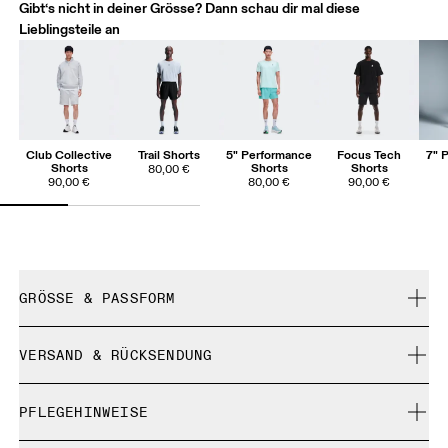
Gibt‘s nicht in deiner Grösse? Dann schau dir mal diese
Lieblingsteile an
Club Collective
Trail Shorts
5" Performance
Focus Tech
7" 
Shorts
Shorts
Shorts
80,00 €
90,00 €
80,00 €
90,00 €
GRÖSSE & PASSFORM
Enganliegend. Fällt normal aus.
VERSAND & RÜCKSENDUNG
Kostenlose Lieferung für Bestellungen über 35 €
Yaw ist 184 cm gross und trägt Grösse M
PFLEGEHINWEISE
Kostenlose 30-Tage-Rückgabe
Limited-Edition-Artikel, Sonderfarben oder Letzte-