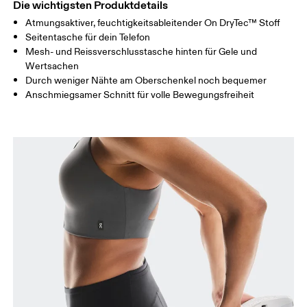
Die wichtigsten Produktdetails
Atmungsaktiver, feuchtigkeitsableitender On DryTec™ Stoff
Horizontal verschieben, um mehr zu sehen
Seitentasche für dein Telefon
Mesh- und Reissverschlusstasche hinten für Gele und
Schrittlänge (Grösse S): 15.2 cm
Wertsachen
Durch weniger Nähte am Oberschenkel noch bequemer
Anschmiegsamer Schnitt für volle Bewegungsfreiheit
So misst du richtig