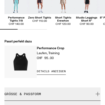
Performance
Zero Short Tights
Short Tights
Studio Leggings
8" 
Tights 7/8
Erewhon
Short 6"
CHF 110.00
CHF 140.00
CHF 120.00
CHF 90.00
C
Passt perfekt dazu
Performance Crop
Laufen, Training
CHF 95.00
DETAILS ANZEIGEN
GRÖSSE & PASSFORM
Enganliegend. Fällt normal aus.