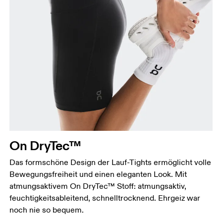
Taille
Miss den Umfang deiner natürlichen Taille. Dort,
wo dein Oberkörper am schmalsten ist.
Hüfte
Miss um die breiteste Stelle deiner Hüfte herum.
On DryTec™
Oberschenkel
Das formschöne Design der Lauf-Tights ermöglicht volle
Stell dich so hin, dass deine Füsse schulterbreit
Bewegungsfreiheit und einen eleganten Look. Mit
auseinander sind. Miss um die breiteste Stelle
atmungsaktivem On DryTec™ Stoff: atmungsaktiv,
deines Oberschenkels herum.
feuchtigkeitsableitend, schnelltrocknend. Ehrgeiz war
Schrittlänge
noch nie so bequem.
Stell dich mit durchgedrückten Knien hin, die