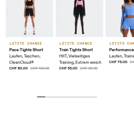
LETZTE CHANCE
LETZTE CHANCE
LETZTE CH
Pace Tights Short
Train Tights Short
Performance
Laufen, Taschen,
HIIT, Vielseitiges
Laufen, Train
CHF 75.00
CleanCloud®
Training, Extrem weich
CH
CHF 80.00
CHF 55.00
CHF 100.00
CHF 95.00