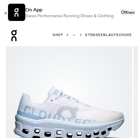
On App
Öffnen
Swiss Performance Running Shoes & Clothing
Press Escape to close navigation
SHOP
STRASSENLAUFSCHUHE
Bild 1 von 6 in der Produktgalerie On Cloudmonster Frost