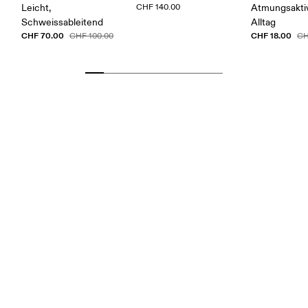
Leicht,
CHF 140.00
Atmungsaktiv
Schweissableitend
Alltag
CHF 70.00
CHF 18.00
CHF 100.00
CH