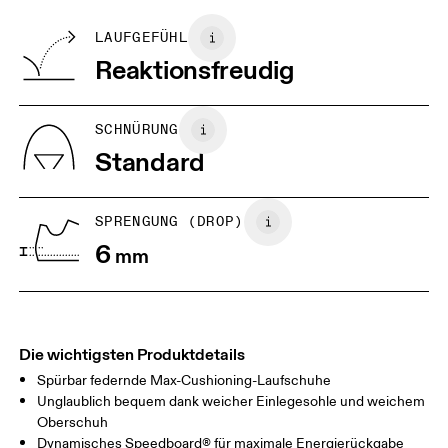
Vamp: 100% Recycled Polyester
können nur gegen Rückerstattung retourniert werden
Tongue: 100% Recycled Polyester
BR
33
34
LAUFGEFÜHL
Vamp Lining: 100% Recycled Polyester
Reaktionsfreudig
Collar Lining 1: 100% Recycled Polyester
JP
22
22.5
Collar Lining 2: 100% Polyester
US
5
5.5
SCHNÜRUNG
Standard
UK
3
3.5
SPRENGUNG (DROP)
Horizontal verschieben, um mehr zu sehen
6
mm
Die wichtigsten Produktdetails
Spürbar federnde Max-Cushioning-Laufschuhe
Unglaublich bequem dank weicher Einlegesohle und weichem
Oberschuh
Dynamisches Speedboard® für maximale Energierückgabe