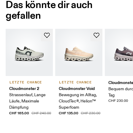
Das könnte dir auch
gefallen
Cloudmonste
LETZTE CHANCE
LETZTE CHANCE
Cloudmonster 2
Cloudmonster Void
Bequem durc
Strassenlauf, Lange
Bewegung im Alltag,
Tag
Läufe, Maximale
CloudTec®, Helion™
CHF 230.00
Dämpfung
Superfoam
CHF 165.00
CHF 135.00
CHF 240.00
CHF 230.00