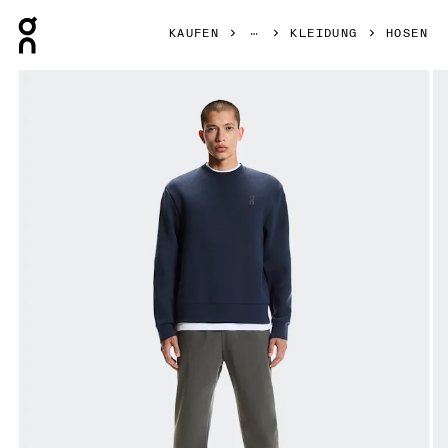
Press Escape to close navigation
KAUFEN
KLEIDUNG
HOSEN
Bild 1 von 6 in der Produktgalerie On Focus Pants Shadow