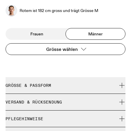
Rotem ist 182 cm gross und trägt Grösse M
Frauen
Männer
Grösse wählen
GRÖSSE & PASSFORM
Normal. Fällt normal aus.
VERSAND & RÜCKSENDUNG
Kostenlose Lieferung für Bestellungen über 35 €
Rotem ist 182 cm gross und trägt Grösse M
PFLEGEHINWEISE
Kostenlose 30-Tage-Rückgabe
Limited-Edition-Artikel, Sonderfarben oder Letzte-
Maschinenwäsche kalt und schonend