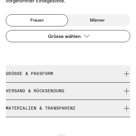
vorgeformter Einlegesohle.
Frauen
Männer
Grösse wählen
GRÖSSE & PASSFORM
Fällt normal aus.
VERSAND & RÜCKSENDUNG
Kostenlose Lieferung für Bestellungen über 35 €
Grössenratgeber - Frauenschuhe
MATERIALIEN & TRANSPARENZ
Kostenlose 30-Tage-Rückgabe
Limited-Edition-Artikel, Sonderfarben oder Letzte-
Materialien
GRÖSSENRATGEBER - FRAUENSCHUHE
Chance-Artikel können nicht umgetauscht werden. Sie
EU
36
36.5
Recycled Polyester
können nur gegen Rückerstattung retourniert werden