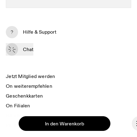
Erhalte personalisierte Inhalte auf digitalen
Medienplattformen, die auf deinen Interaktionen mit
Hilfe & Support
On basieren.
Mehr erfahren
Chat
Abonnieren
Indem du fortfährst, akzeptierst du unsere Datenschutzrichtlinien. Deine 
personenbezogenen Daten werden anschliessend an On AG 
Jetzt Mitglied werden
weitergegeben, um dich per E-Mail über Produkte, Umfragen und 
Angebote zu informieren. Der Versand sowie eine Auswertung zu 
On weiterempfehlen
statistischen Zwecken erfolgen durch die Anbieter Sailthru und Braze in 
den USA, die in unserem Auftrag arbeiten. Du kannst dich jederzeit wieder 
Geschenkkarten
vom Newsletter abmelden. Hierfür steht dir am Ende jeder E-Mail ein 
Abmeldelink zur Verfügung. Weitere Informationen findest du in den 
On Filialen
Datenschutzbestimmungen der On-Gruppe
.
Händler
In den Warenkorb
Partner Portal