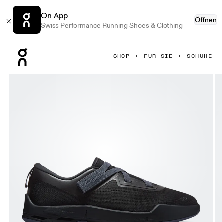
On App
Öffnen
Swiss Performance Running Shoes & Clothing
Press Escape to close navigation
SHOP
FÜR SIE
SCHUHE
Bild 1 von 6 in der Produktgalerie On Cloudnova Moon Blac