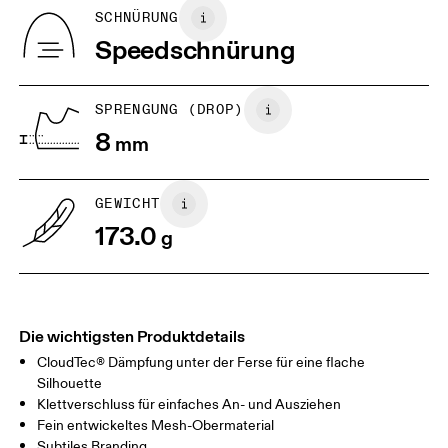
Herkunftsland
BR
33
34
SCHNÜRUNG
Vietnam
Speedschnürung
JP
22
22.5
US
5
5.5
SPRENGUNG (DROP)
8
mm
UK
3
3.5
GEWICHT
Horizontal verschieben, um mehr zu sehen
173.0
g
Die wichtigsten Produktdetails
CloudTec® Dämpfung unter der Ferse für eine flache
Silhouette
Klettverschluss für einfaches An- und Ausziehen
Fein entwickeltes Mesh-Obermaterial
Subtiles Branding