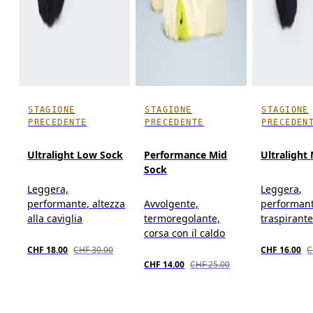
STAGIONE
STAGIONE
STAGIONE
PRECEDENTE
PRECEDENTE
PRECEDEN
Ultralight Low Sock
Performance Mid
Ultralight
Sock
Leggera,
Leggera,
performante, altezza
Avvolgente,
performant
alla caviglia
termoregolante,
traspirant
corsa con il caldo
CHF 18.00
CHF 30.00
CHF 16.00
C
CHF 14.00
CHF 25.00