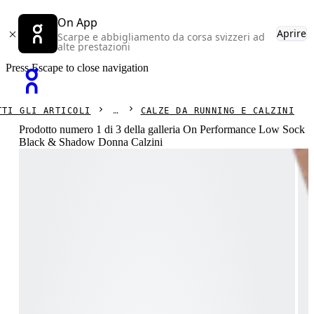
On App
Aprire
Scarpe e abbigliamento da corsa svizzeri ad
alte prestazioni
Press Escape to close navigation
TTI GLI ARTICOLI
CALZE DA RUNNING E CALZINI
Prodotto numero 1 di 3 della galleria On Performance Low Sock
Black & Shadow Donna Calzini