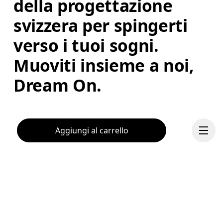
della progettazione 
svizzera per spingerti 
verso i tuoi sogni. 
Muoviti insieme a noi, 
Dream On.
Scopri di più
Aggiungi al carrello
Ricevi tutti gli aggiornamenti, con offerte
esclusive e anteprime sui prodotti.
Continua