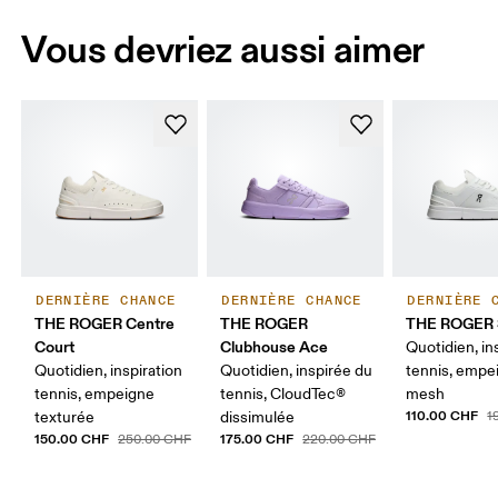
Vous devriez aussi aimer
DERNIÈRE CHANCE
DERNIÈRE CHANCE
DERNIÈRE 
THE ROGER Centre
THE ROGER
THE ROGER 
Court
Clubhouse Ace
Quotidien, in
Quotidien, inspiration
Quotidien, inspirée du
tennis, empe
tennis, empeigne
tennis, CloudTec®
mesh
110.00 CHF
texturée
dissimulée
1
150.00 CHF
175.00 CHF
250.00 CHF
220.00 CHF