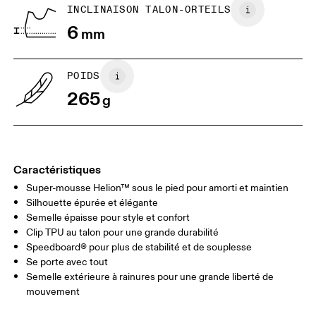
mais peuvent être retournés en vue d’un
BR
33
34
INCLINAISON TALON-ORTEILS
remboursement
6
mm
JP
22
22.5
US
5
5.5
POIDS
265
g
UK
3
3.5
Glisser horizontalement pour en savoir plus
Caractéristiques
Super-mousse Helion™ sous le pied pour amorti et maintien
Silhouette épurée et élégante
Semelle épaisse pour style et confort
Clip TPU au talon pour une grande durabilité
Speedboard® pour plus de stabilité et de souplesse
Se porte avec tout
Semelle extérieure à rainures pour une grande liberté de
mouvement