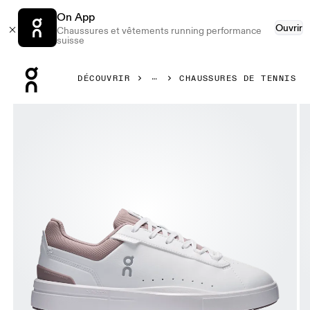
On App
Ouvrir
Chaussures et vêtements running performance
suisse
Press Escape to close navigation
DÉCOUVRIR
CHAUSSURES DE TENNIS
Image 1 de 6 de la galerie d’images On THE ROGER Advan