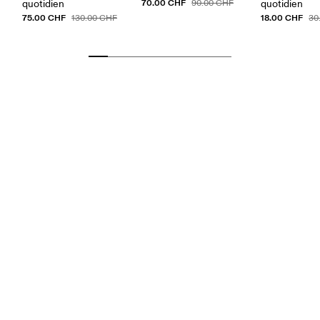
70.00 CHF
quotidien
90.00 CHF
quotidien
75.00 CHF
18.00 CHF
130.00 CHF
30