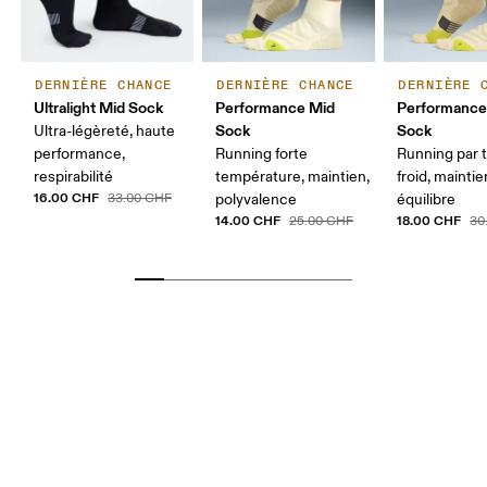
DERNIÈRE CHANCE
DERNIÈRE CHANCE
DERNIÈRE 
Ultralight Mid Sock
Performance Mid
Performance
Sock
Sock
Ultra-légèreté, haute
performance,
Running forte
Running par
respirabilité
température, maintien,
froid, maintie
16.00 CHF
33.00 CHF
polyvalence
équilibre
14.00 CHF
18.00 CHF
25.00 CHF
30