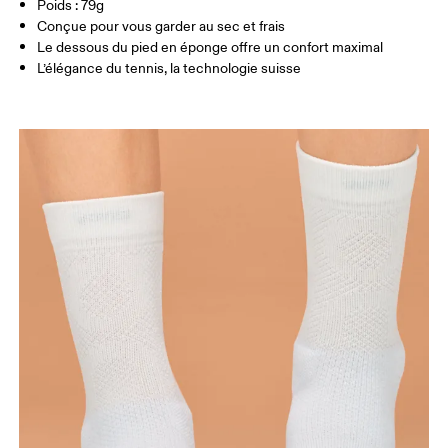
Poids : 79g
UK
3 — 4
5 — 6
7.5
Conçue pour vous garder au sec et frais
Le dessous du pied en éponge offre un confort maximal
JP
22 — 23
23.5 — 25
25.5
L’élégance du tennis, la technologie suisse
BR
33.5 — 34.5
36 — 37.5
38 
Glisser horizontalement pour en savoir plus