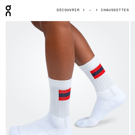
Press Escape to close navigation
DÉCOUVRIR
CHAUSSETTES
Image 1 de 4 de la galerie d’images On Tennis Sock White