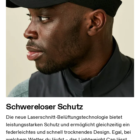
Schwereloser Schutz
Die neue Laserschnitt-Belüftungstechnologie bietet
leistungsstarken Schutz und ermöglicht gleichzeitig ein
Kopfumfang
federleichtes und schnell trocknendes Design. Egal, bei
Miss deinen Kopfumfang auf Stirnhöhe. Halte dabei
welchem Wetter du läufst – das Lightweight Cap lässt