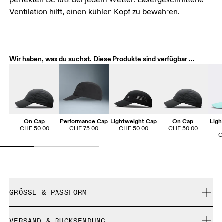
perfekten Schutz bei jedem Wetter. Lasergeschnittene
Ventilation hilft, einen kühlen Kopf zu bewahren.
Wir haben, was du suchst. Diese Produkte sind verfügbar ...
On Cap
Performance Cap
Lightweight Cap
On Cap
Ligh
CHF 50.00
CHF 75.00
CHF 50.00
CHF 50.00
C
GRÖSSE & PASSFORM
Fällt normal aus.
VERSAND & RÜCKSENDUNG