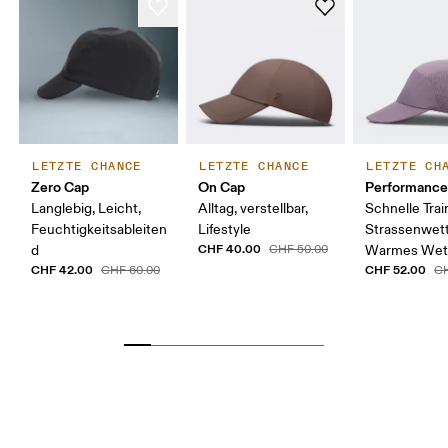
LETZTE CHANCE
LETZTE CHANCE
LETZTE CH
Zero Cap
On Cap
Performance
Langlebig, Leicht,
Alltag, verstellbar,
Schnelle Trai
Feuchtigkeitsableiten
Lifestyle
Strassenwet
CHF 40.00
d
CHF 50.00
Warmes Wet
CHF 42.00
CHF 52.00
CHF 60.00
CH