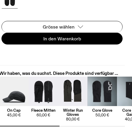
Grösse wählen
In den Warenkorb
Wir haben, was du suchst. Diese Produkte sind verfügbar ...
On Cap
Fleece Mitten
Winter Run
Core Glove
Core
Gloves
Gai
45,00 €
60,00 €
50,00 €
80,00 €
40,