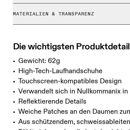
Kostenlose Lieferung für Bestellungen über 35 €
Grössenratgeber - Handschuhe
MATERIALIEN & TRANSPARENZ
Kostenlose 30-Tage-Rückgabe
Limited-Edition-Artikel, Sonderfarben oder Letz
Deine Körpermasse in Zentimeter
Materialien
Sie können nur gegen Rückerstattung retourniert
Main fabric: 74% recycled polyester, 26% elastane Seconda
S
Die wichtigsten Produktdetail
GRÖSSENRATGEBER - HANDSCHUHE
HANDUMFANG
16 — 19
Gewicht: 62g
HANDLÄNGE
17 — 18
High-Tech-Laufhandschuhe
Touchscreen-kompatibles Design
Verwandelt sich in Nullkommanix in 
Reflektierende Details
Weiche Patches an den Daumen zu
Aus schützendem, schweissableiten