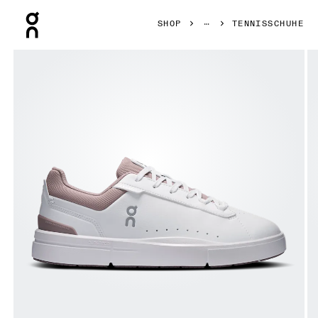
Press Escape to close navigation
SHOP
TENNISSCHUHE
Bild 1 von 6 in der Produktgalerie On THE ROGER Advanta