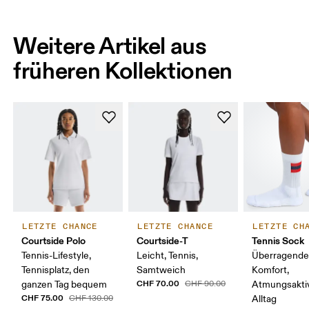
Weitere Artikel aus
früheren Kollektionen
LETZTE CHANCE
LETZTE CHANCE
LETZTE CH
Courtside Polo
Courtside-T
Tennis Sock
Tennis-Lifestyle,
Leicht, Tennis,
Überragende
Tennisplatz, den
Samtweich
Komfort,
CHF 70.00
ganzen Tag bequem
CHF 90.00
Atmungsaktiv
CHF 75.00
CHF 130.00
Alltag