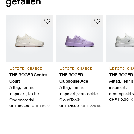
gefallen
LETZTE CHANCE
LETZTE CHANCE
LETZTE CH
THE ROGER Centre
THE ROGER
THE ROGER 
Court
Clubhouse Ace
Alltag, Tennis
Alltag, Tennis-
Alltag, Tennis-
inspiriert,
inspiriert, Textur-
inspiriert, versteckte
atmungsakti
CHF 110.00
Obermaterial
CloudTec®
C
CHF 150.00
CHF 175.00
CHF 250.00
CHF 220.00