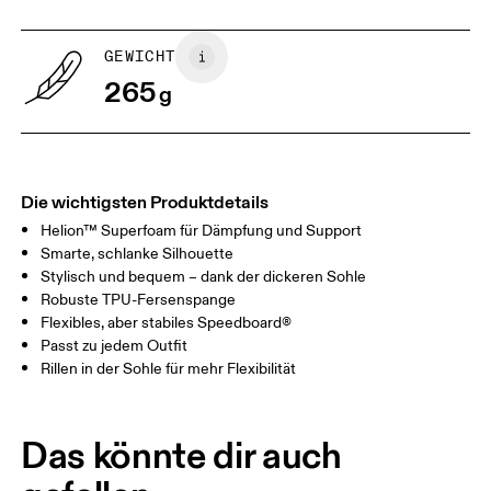
US
5
5.5
GEWICHT
265
g
UK
3
3.5
Horizontal verschieben, um mehr zu sehen
Die wichtigsten Produktdetails
Helion™ Superfoam für Dämpfung und Support
Smarte, schlanke Silhouette
Stylisch und bequem – dank der dickeren Sohle
Robuste TPU-Fersenspange
Flexibles, aber stabiles Speedboard®
Passt zu jedem Outfit
Rillen in der Sohle für mehr Flexibilität
Das könnte dir auch